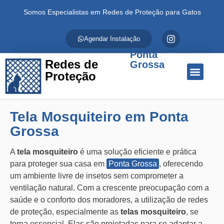
Somos Especialistas em Redes de Proteção para Gatos
Agendar Instalação
Ponta
Redes de
Grossa
Proteção
Quem Somos
Redes de Proteção
Fale Conosco
Tela Mosquiteiro em Ponta
Grossa
A
tela mosquiteiro
é uma solução eficiente e prática
para proteger sua casa em
Ponta Grossa
, oferecendo
um ambiente livre de insetos sem comprometer a
ventilação natural. Com a crescente preocupação com a
saúde e o conforto dos moradores, a utilização de redes
de proteção, especialmente as
telas mosquiteiro
, se
torna essencial. Elas são projetadas para se adaptar a