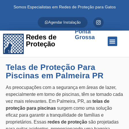
Somos Especialistas em Redes de Proteção para Gatos
Agendar Instalação
Ponta
Redes de
Grossa
Proteção
Quem Somos
Redes de Proteção
Fale Conosco
Telas de Proteção Para
Piscinas em Palmeira PR
As preocupações com a segurança em áreas de lazer,
especialmente em torno de piscinas, têm se tornado cada
vez mais relevantes. Em Palmeira, PR, as
telas de
proteção para piscinas
surgem como uma solução
eficaz para garantir a tranquilidade de famílias e
proprietários. Essas
redes de proteção
são projetadas
para evitar acidentes, proporcionando uma barreira