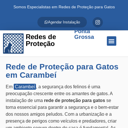
Somos Especialistas em Redes de Proteção para Gatos
Agendar Instalação
Ponta
Redes de
Grossa
Proteção
Quem Somos
Redes de Proteção
Fale Conosco
Rede de Proteção para Gatos
em Carambeí
Em
Carambeí
, a segurança dos felinos é uma
preocupação crescente entre os amantes de gatos. A
instalação de uma
rede de proteção para gatos
se
torna essencial para garantir a segurança e o bem-estar
dos nossos amigos peludos. Com a urbanização e a
presença de perigos como veículos e predadores, criar
um ambiente seguro dentro de casa é fundamental. As